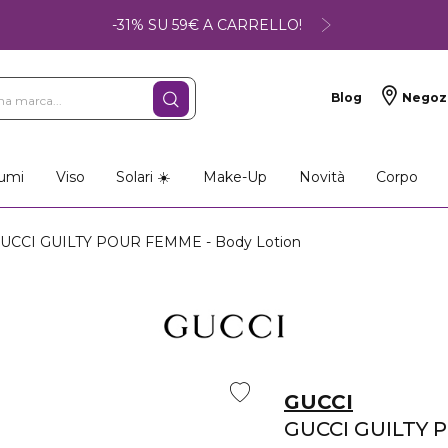
-31% SU 59€ A CARRELLO!
Blog
Negoz
umi
Viso
Solari ☀️
Make-Up
Novità
Corpo
UCCI GUILTY POUR FEMME - Body Lotion
GUCCI
GUCCI GUILTY