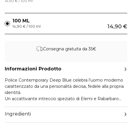
14,90 € / 100 ml
100 ML
14,90 €
14,90 € / 100 ml
Consegna gratuita da 35€
Informazioni Prodotto
Police Contemporary Deep Blue celebra l’uomo moderno
caratterizzato da una personalità decisa, fedele alla propria
identità.
Un accattivante intreccio speziato di Elemi e Rabarbaro
apre la fragranza con una forte identità, guidando al cuore
aromatico grazie all’elegante Geranio.
Ingredienti
Una scia ambrata di Orcanox™ e Cuoio si lega alle nuances
contemporanee di Vetiver, donando alla fragranza una
personalità decisa che non passa inosservata… Per un