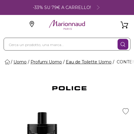
-33% SU 79€ A CARRELLO!
Uomo
Profumi Uomo
Eau de Toilette Uomo
CONTEMP