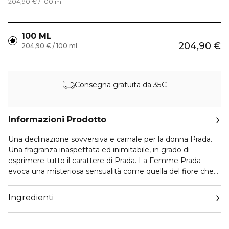
204,90 € / 100 ml
100 ML
204,90 €
204,90 € / 100 ml
Consegna gratuita da 35€
Informazioni Prodotto
Una declinazione sovversiva e carnale per la donna Prada.
Una fragranza inaspettata ed inimitabile, in grado di
esprimere tutto il carattere di Prada. La Femme Prada
evoca una misteriosa sensualità come quella del fiore che
ne caratterizza la composizione olfattiva: il frangipane,
esaltato a sua volta dall'assoluta di tuberosa. Il flacone, dalla
Ingredienti
forma semicircolare, è caratterizzato dall'inconfodibile logo
della casa di moda e rivestito da pelle effetto saffiano.