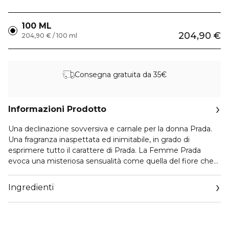
100 ML
204,90 €
204,90 € / 100 ml
Consegna gratuita da 35€
Informazioni Prodotto
Una declinazione sovversiva e carnale per la donna Prada.
Una fragranza inaspettata ed inimitabile, in grado di
esprimere tutto il carattere di Prada. La Femme Prada
evoca una misteriosa sensualità come quella del fiore che
ne caratterizza la composizione olfattiva: il frangipane,
esaltato a sua volta dall'assoluta di tuberosa. Il flacone, dalla
Ingredienti
forma semicircolare, è caratterizzato dall'inconfodibile logo
della casa di moda e rivestito da pelle effetto saffiano.
Famiglia Olfattiva: Orientale Fiorito