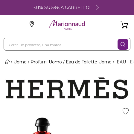
-31% SU 59€ A CARRELLO!
Uomo
Profumi Uomo
Eau de Toilette Uomo
EAU - 