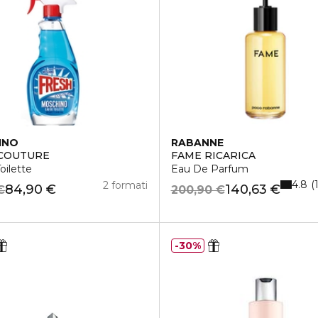
INO
RABANNE
 COUTURE
FAME RICARICA
oilette
Eau De Parfum
4.8
2 formati
84,90 €
140,63 €
€
200,90 €
30%