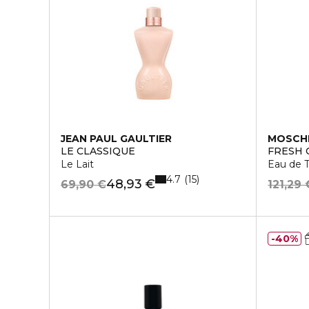
JEAN PAUL GAULTIER
MOSCH
LE CLASSIQUE
FRESH
Le Lait
Eau de T
4.7
15
48,93 €
69,90 €
121,29 
40%