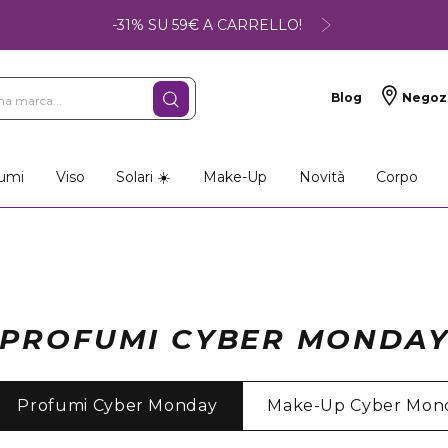
-31% SU 59€ A CARRELLO!
Blog
Negoz
umi
Viso
Solari ☀️
Make-Up
Novità
Corpo
PROFUMI CYBER MONDA
Profumi Cyber Monday
Make-Up Cyber Mon