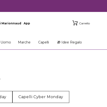
i Marionnaud
App
Carrello
Uomo
Marche
Capelli
🎁 Idee Regalo
Y
day
Capelli Cyber Monday