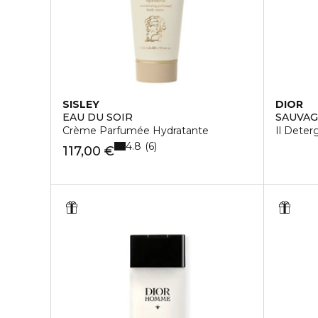
SISLEY
DIOR
EAU DU SOIR
SAUVA
Crème Parfumée Hydratante
Il Deter
4.8
6
117,00 €