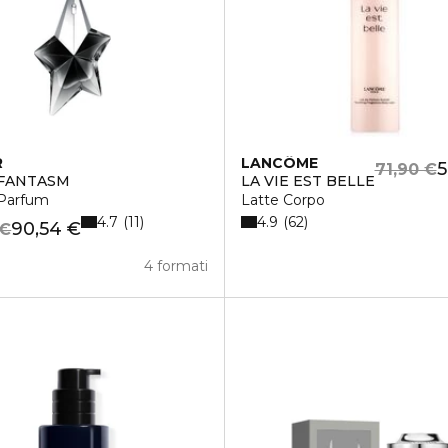
R
LANCÔME
5
71,90 €
 FANTASM
LA VIE EST BELLE
Parfum
Latte Corpo
4.7
4.9
11
62
90,54 €
 €
4 formati