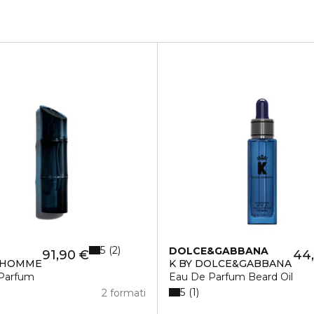
5
2
DOLCE&GABBANA
91,90 €
44
 HOMME
K BY DOLCE&GABBANA
Parfum
Eau De Parfum Beard Oil
5
1
2 formati