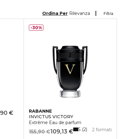
Ordina Per
Rilevanza
Filtra
30%
RABANNE
,90 €
INVICTUS VICTORY
Extrême Eau de parfum
5
2
2 formati
109,13 €
155,90 €