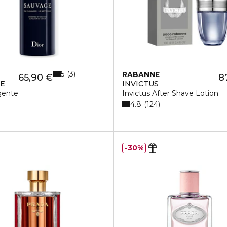
5
3
RABANNE
65,90 €
8
GE
INVICTUS
gente
Invictus After Shave Lotion
4.8
124
30%