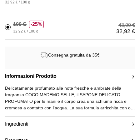
32,92 € / 100 g
100 G
25%
43,90 €
32,92 €
32,92 € / 100 g
Consegna gratuita da 35€
Informazioni Prodotto
Delicatamente profumato alle note fresche e ambrate della
fragranza COCO MADEMOISELLE, il SAPONE DELICATO
PROFUMATO per le mani e il corpo crea una schiuma ricca e
cremosa a contatto con l'acqua. La sua formula arricchita con olio
di semi di mirtillo rosso lascia la pelle morbida ed elastica.
Ingredienti