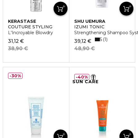
KERASTASE
SHU UEMURA
COUTURE STYLING
IZUMI TONIC
L'Incroyable Blowdry
Strengthening Shampoo Sy
5
1
31,12 €
39,12 €
38,90 €
48,90 €
30%
40%
SUN CARE