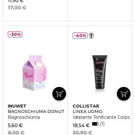
11,90 €
17,00 €
30%
40%
INUWET
COLLISTAR
BAGNOSCHIUMA DONUT
LINEA UOMO
Bagnoschiuma
Idratante Tonificante Corpo
5
1
5,60 €
18,54 €
8,00 €
30,90 €