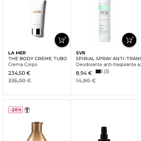
LA MER
SVR
THE BODY CRÈME TUBO
SPIRIAL SPRAY ANTI-TRA
Crema Corpo
Deodorante anti-traspirante a
5
3
234,50 €
8,94 €
335,00 €
14,90 €
20%