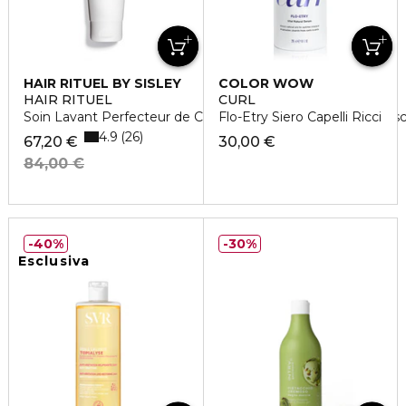
HAIR RITUEL BY SISLEY
COLOR WOW
HAIR RITUEL
CURL
Soin Lavant Perfecteur de Couleur à l'extrait de fleur d'Hibis
Flo-Etry Siero Capelli Ricci
4.9
26
67,20 €
30,00 €
84,00 €
40%
30%
Esclusiva