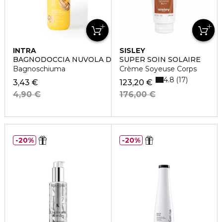
INTRA
SISLEY
BAGNODOCCIA NUVOLA DI VANIGLIA
SUPER SOIN SOLAIRE
Bagnoschiuma
Crème Soyeuse Corps
4.8
17
3,43 €
123,20 €
4,90 €
176,00 €
20%
20%