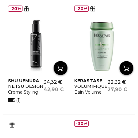
20%
20%
SHU UEMURA
KERASTASE
34,32 €
22,32 €
NETSU DESIGN
VOLUMIFIQUE
42,90 €
27,90 €
Crema Styling
Bain Volume
5
1
30%