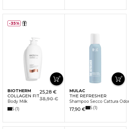
35%
BIOTHERM
MULAC
25,28 €
COLLAGEN FIT
THE REFRESHER
38,90 €
Body Milk
Shampoo Secco Cattura Odor
5
1
5
1
17,90 €