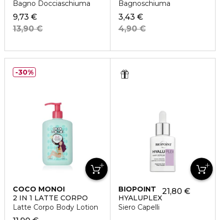
Bagno Docciaschiuma
Bagnoschiuma
9,73 €
3,43 €
13,90 €
4,90 €
30%
COCO MONOI
BIOPOINT
21,80 €
2 IN 1 LATTE CORPO
HYALUPLEX
Latte Corpo Body Lotion
Siero Capelli