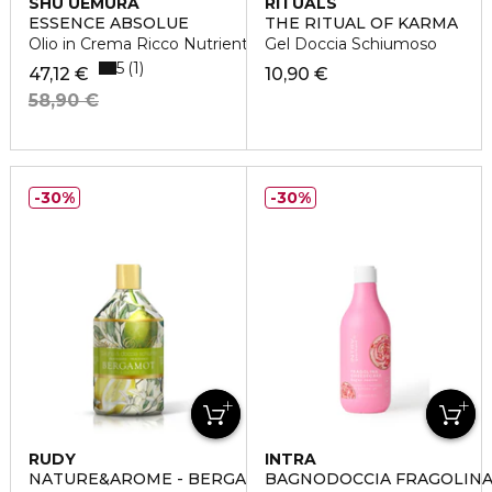
SHU UEMURA
RITUALS
ESSENCE ABSOLUE
THE RITUAL OF KARMA
Olio in Crema Ricco Nutriente per Capelli
Gel Doccia Schiumoso
5
1
47,12 €
10,90 €
58,90 €
30%
30%
RUDY
INTRA
NATURE&AROME - BERGAMOTTO
BAGNODOCCIA FRAGOLINA