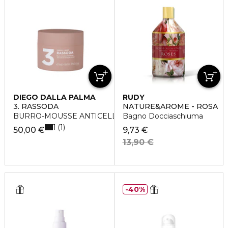
DIEGO DALLA PALMA
RUDY
3. RASSODA
NATURE&AROME - ROSA
BURRO-MOUSSE ANTICELLULITE
Bagno Docciaschiuma
1
1
50,00 €
9,73 €
13,90 €
40%