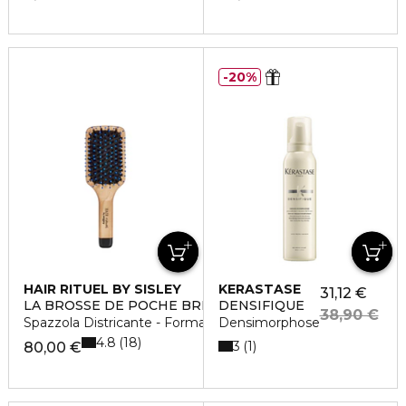
20%
HAIR RITUEL BY SISLEY
KERASTASE
31,12 €
LA BROSSE DE POCHE BRILLANCE ET DOUCEUR
DENSIFIQUE
38,90 €
Spazzola Districante - Formato Viaggio
Densimorphose
4.8
18
3
1
80,00 €