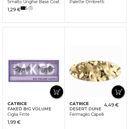
Smalto Unghie Base Coat
Palette Ombretti
5
1
1,29 €
CATRICE
CATRICE
4,49 €
FAKED BIG VOLUME
DESERT DUNE
Ciglia Finte
Fermaglio Capelli
1,99 €