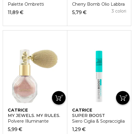
Palette Ombretti
Cherry Bomb Olio Labbra
3 colori
11,89 €
5,79 €
CATRICE
CATRICE
MY JEWELS. MY RULES.
SUPER BOOST
Polvere Illuminante
Siero Ciglia & Sopracciglia
5,99 €
1,29 €