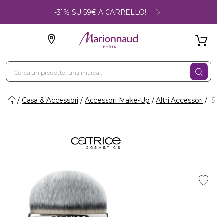
-31% SU 59€ A CARRELLO!
Casa & Accessori
Accessori Make-Up
Altri Accessori
SE