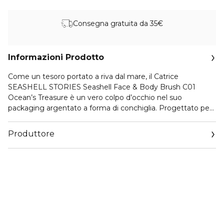
Consegna gratuita da 35€
Informazioni Prodotto
Come un tesoro portato a riva dal mare, il Catrice
SEASHELL STORIES Seashell Face & Body Brush C01
Ocean’s Treasure è un vero colpo d’occhio nel suo
packaging argentato a forma di conchiglia. Progettato per
distinguersi in qualsiasi borsa per il make-up, questo
pennello dalla forma splendida combina un design giocoso
Produttore
con prestazioni pratiche. Le setole morbide prelevano e
distribuiscono il prodotto in modo uniforme, rendendolo
Email
perfetto per applicare e sfumare texture sia in polvere sia in
info@cosnova.com
crema. Che tu voglia aggiungere un tocco di blush o
applicare il bronzer per più dimensione, questo pennello
assicura un risultato uniforme e senza stacchi a ogni
passata.