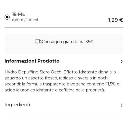
15 ML
1,29 €
8,60 € / 100 ml
Consegna gratuita da 35€
Informazioni Prodotto
Hydro Depuffing Siero Occhi Effetto Idratante dona allo
sguardo un aspetto fresco, radioso e sveglio in pochi
secondi: la formula trasparente e vegana contiene l'1,5% di
acido ialuronico idratante e caffeina dalle proprietà
rinfrescanti. Utilizzalo sul contorno occhi la mattina e la sera
grazie all’esclusivo applicatore raffreddante dotato di una
Ingredienti
sfera massaggiante. Il siero è inoltre privo di profumo e
particelle microplastiche.