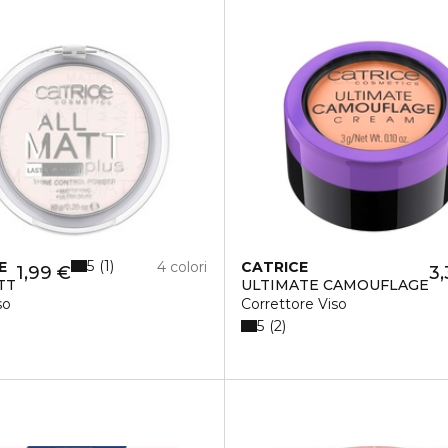
5
1
E
4 colori
CATRICE
1,99 €
3,
TT
ULTIMATE CAMOUFLAGE
so
Correttore Viso
5
2