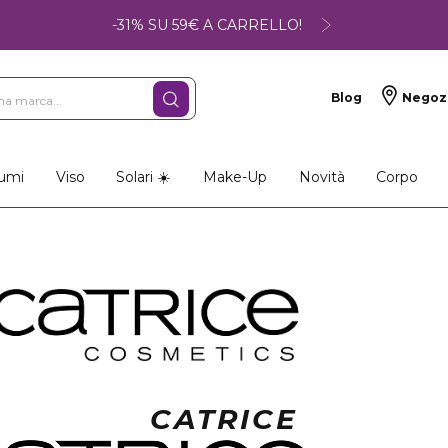
-31% SU 59€ A CARRELLO!
Blog
Negoz
umi
Viso
Solari ☀️
Make-Up
Novità
Corpo
CATRICE