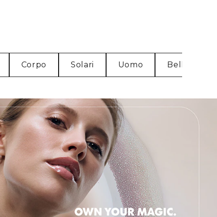
Corpo
Solari
Uomo
Bellezza So