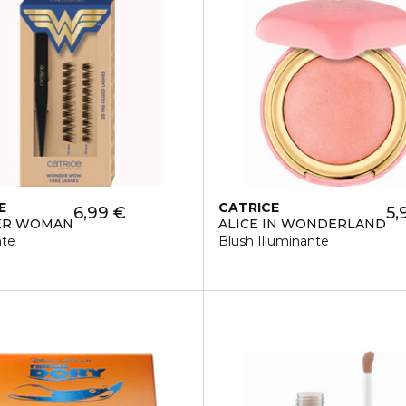
E
CATRICE
6,99 €
5,
R WOMAN
ALICE IN WONDERLAND
nte
Blush Illuminante