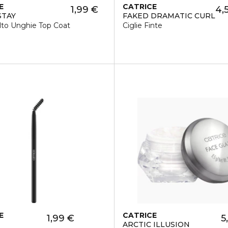
E
CATRICE
1,99 €
4,
STAY
FAKED DRAMATIC CURL
lto Unghie Top Coat
Ciglie Finte
E
CATRICE
1,99 €
5
ARCTIC ILLUSION