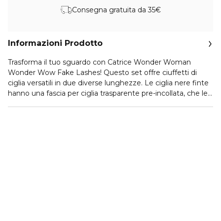
Consegna gratuita da 35€
Informazioni Prodotto
Trasforma il tuo sguardo con Catrice Wonder Woman
Wonder Wow Fake Lashes! Questo set offre ciuffetti di
ciglia versatili in due diverse lunghezze. Le ciglia nere finte
hanno una fascia per ciglia trasparente pre-incollata, che le
rende facilissime da usare. Che tu stia cercando uno stile
naturale, quotidiano o un finish audace e intenso, queste
ciglia sono leggere e comode da essere indossate.
Valorizza il tuo make-up occhi con facilità, grazie a
un'applicazione semplice e una linea di ciglia
personalizzabile che aggiunge volume e carattere al tuo
look. Applica come punto luce sull'angolo esterno
dell'occhio o su tutta la palpebra. Scatena un tocco di
glamour che sia tanto bello quanto comodo.