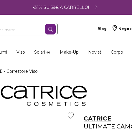
-31% SU 59€ A CARRELLO!
Blog
Negoz
umi
Viso
Solari ☀️
Make-Up
Novità
Corpo
- Correttore Viso
CATRICE
ULTIMATE CA