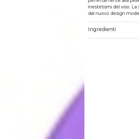
perfettamente alla pell
inestetismi del viso. L
dal nuovo design modern
Ingredienti