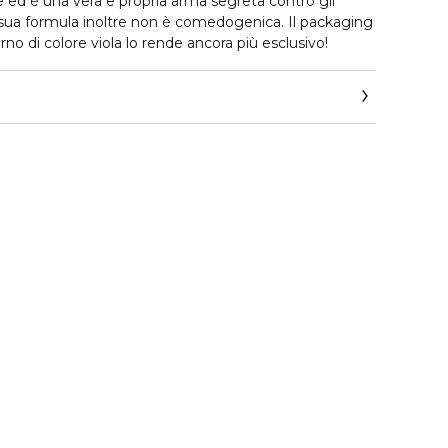
e ed è una vera e propria arma segreta contro gli
a sua formula inoltre non è comedogenica. Il packaging
o di colore viola lo rende ancora più esclusivo!