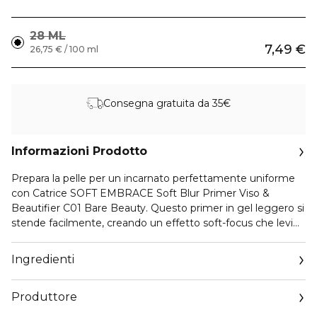
28 ML
7,49 €
26,75 € / 100 ml
Consegna gratuita da 35€
Informazioni Prodotto
Prepara la pelle per un incarnato perfettamente uniforme
con Catrice SOFT EMBRACE Soft Blur Primer Viso &
Beautifier C01 Bare Beauty. Questo primer in gel leggero si
stende facilmente, creando un effetto soft-focus che leviga
e affina visibilmente l’incarnato. La formula in tonalità
trasparente valorizza tutte le carnagioni, offrendo un finish
Ingredienti
naturale che prepara perfettamente la pelle al make-up.
Arricchito con ingredienti nutrienti, lascia la pelle
Produttore
confortevole e perfettamente preparata.