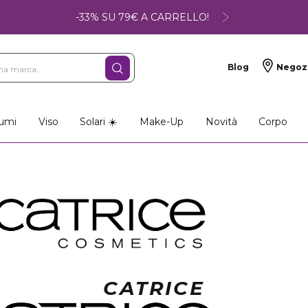
-33% SU 79€ A CARRELLO!
Blog
Negoz
umi
Viso
Solari ☀️
Make-Up
Novità
Corpo
CATRICE