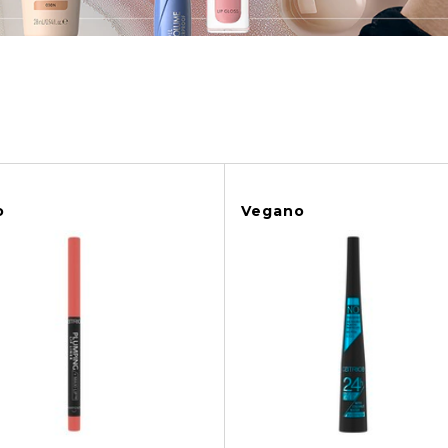
uoi filtri.
o
Vegano