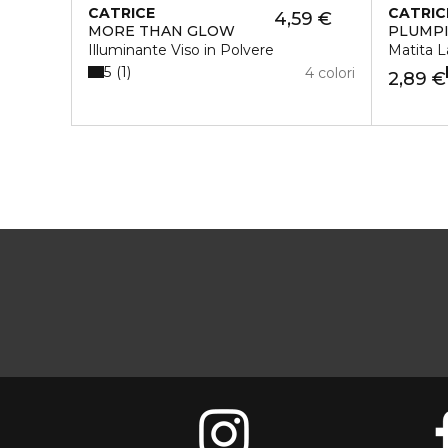
CATRICE
CATRIC
4,59 €
MORE THAN GLOW
PLUMPI
Illuminante Viso in Polvere
Matita L
5
1
4 colori
2,89 €