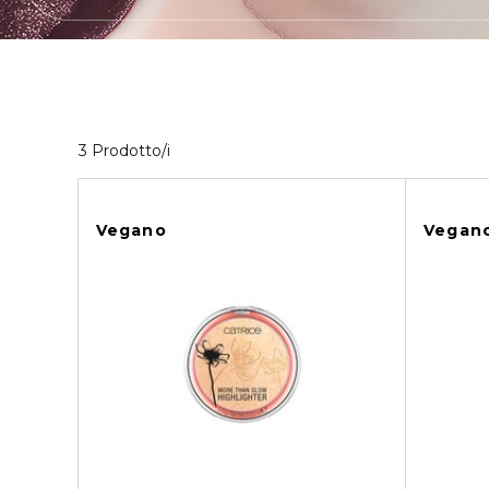
Visualizzati 3 prodotti che corrispondono ai t
3 Prodotto/i
Vegano
Vegan