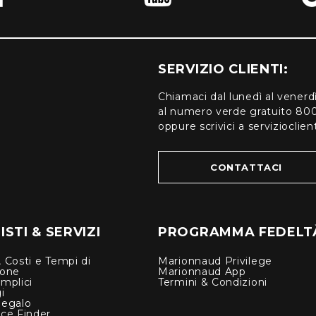
SERVIZIO CLIENTI:
Chiamaci dal lunedì al venerd
al numero verde gratuito 80
oppure scrivici a serviziocli
CONTATTACI
STI & SERVIZI
PROGRAMMA FEDELT
 Costi e Tempi di
Marionnaud Privilege
ione
Marionnaud App
mplici
Termini & Condizioni
i
Regalo
nce Finder