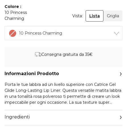
Colore
10 Princess
Vista:
Lista
Griglia
Charming
10 Princess Charming
Consegna gratuita da 35€
Informazioni Prodotto
Porta le tue labbra ad un livello superiore con Catrice Gel
Glide Long-Lasting Lip Liner. Questa versatile matita labbra
in una tonalità rosa polveroso ti permette di creare un look
impeccabile per ogni occasione. La sua texture super
cremosa ad alta pigmentazione scivola facilmente sulle
labbra, valorizzandone la forma e sfumando a piacere. Offre
Ingredienti
una definizione simile al velluto che rimane per tutto il
giorno, senza sbiadire o sfumare. Per ottenere sempre un