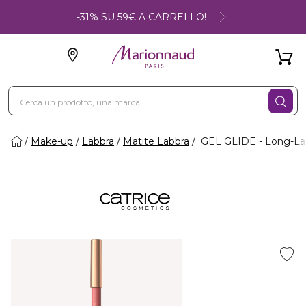
-31% SU 59€ A CARRELLO!
Make-up
Labbra
Matite Labbra
GEL GLIDE - Long-Las