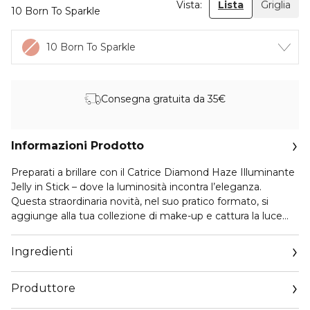
Vista:
Lista
Griglia
10 Born To Sparkle
10 Born To Sparkle
Consegna gratuita da 35€
Informazioni Prodotto
Preparati a brillare con il Catrice Diamond Haze Illuminante
Jelly in Stick – dove la luminosità incontra l’eleganza.
Questa straordinaria novità, nel suo pratico formato, si
aggiunge alla tua collezione di make-up e cattura la luce
con le sue sfumature scintillanti. La texture jelly elastica, in
una delicata tonalità rosé scintillante, si applica facilmente
Ingredienti
sulla pelle. Grazie alla sua formula a base d’acqua, lo stick
illuminante dona una sensazione rinfrescante ovunque
Produttore
venga applicato. Dona uno scintillio multidimensionale
abbagliante, per un finish luminoso effetto bagnato senza