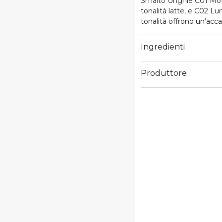
Smalto Unghie C01 Mothe
tonalità latte, e C02 Lu
tonalità offrono un’acca
eleganti perle con una 
Ingredienti
Produttore
Email
info@cosnova.com