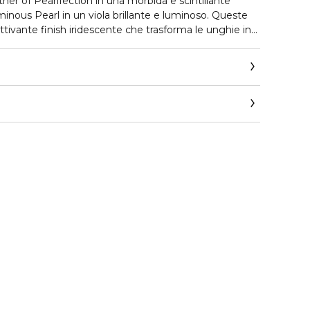
r of Pearlfection in una morbida e scintillante
minous Pearl in un viola brillante e luminoso. Queste
ttivante finish iridescente che trasforma le unghie in
sola passata.