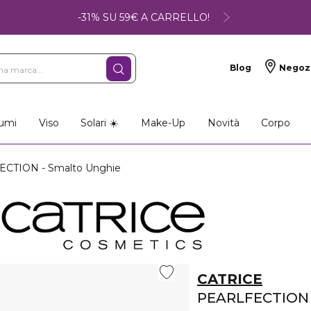
-31% SU 59€ A CARRELLO!
Blog
Negoz
so
Make-up
Profumi
umi
Viso
Solari ☀️
Make-Up
Novità
Corpo
CTION - Smalto Unghie
CATRICE
PEARLFECTION