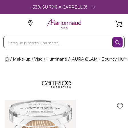
-33% SU 79€ A CARRELLO!
Make-up
Viso
Illuminanti
AURA GLAM - Bouncy Illum