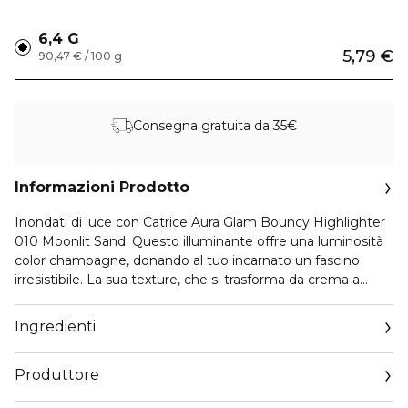
6,4 G
5,79 €
90,47 € / 100 g
Consegna gratuita da 35€
Informazioni Prodotto
Inondati di luce con Catrice Aura Glam Bouncy Highlighter
010 Moonlit Sand. Questo illuminante offre una luminosità
color champagne, donando al tuo incarnato un fascino
irresistibile. La sua texture, che si trasforma da crema a
polvere, si fonde sulla pelle, è facile da modulare e da
sfumare. Con il sottile luccichio multidimensionale porti la
Ingredienti
luminosità ovunque tu vada, quindi preparati a splendere
come mai prima d’ora.
Produttore