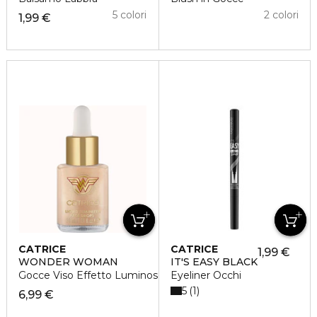
5 colori
2 colori
1,99 €
CATRICE
CATRICE
1,99 €
WONDER WOMAN
IT'S EASY BLACK
Gocce Viso Effetto Luminoso
Eyeliner Occhi
5
1
6,99 €