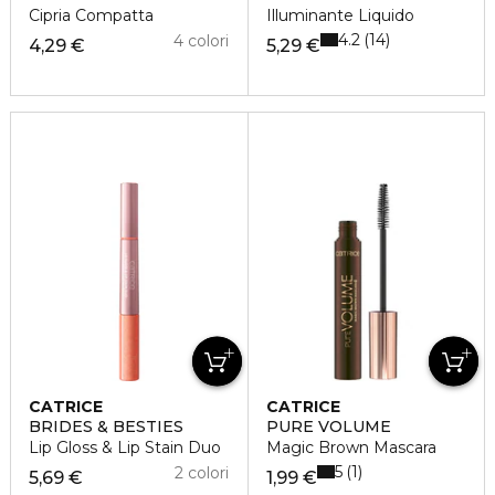
Cipria Compatta
Illuminante Liquido
4.2
14
4 colori
4,29 €
5,29 €
CATRICE
CATRICE
BRIDES & BESTIES
PURE VOLUME
Lip Gloss & Lip Stain Duo
Magic Brown Mascara
5
1
2 colori
5,69 €
1,99 €