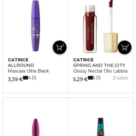
CATRICE
CATRICE
ALLROUND
SPRING AND THE CITY
Mascara Ultra Black
Glossy Nectar Olio Labbra
4
5
1
1
2 colori
3,39 €
5,29 €