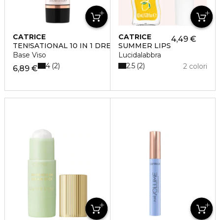
CATRICE
CATRICE
4,49 €
TEN!SATIONAL 10 IN 1 DREAM
SUMMER LIPS
Base Viso
Lucidalabbra
4
2.5
2
2
2 colori
6,89 €