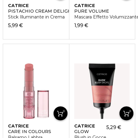
CATRICE
CATRICE
PISTACHIO CREAM DELIGHT
PURE VOLUME
Stick Illuminante in Crema
Mascara Effetto Volumizzant
5,99 €
1,99 €
CATRICE
CATRICE
5,29 €
CARE IN COLOURS
GLOW
Balsamo Labbra
Blush in Gocce