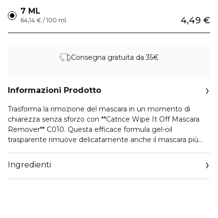
7 ML
4,49 €
64,14 € / 100 ml
Consegna gratuita da 35€
Informazioni Prodotto
Trasforma la rimozione del mascara in un momento di
chiarezza senza sforzo con **Catrice Wipe It Off Mascara
Remover** C010. Questa efficace formula gel-oil
trasparente rimuove delicatamente anche il mascara più
resistente senza sfregare, aiutando a mantenere
confortevole e curata la delicata zona del contorno occhi.
Ingredienti
Arricchito con squalano, lascia il contorno occhi nutrito
senza residui grassi. La texture leggera agisce in modo
rapido e preciso, mentre il pennello sottile di precisione
consente un’applicazione mirata direttamente sulle ciglia.