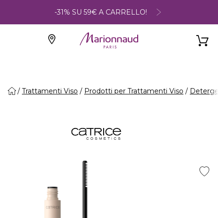
-31% SU 59€ A CARRELLO!
Trattamenti Viso
Prodotti per Trattamenti Viso
Deterge