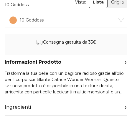
Vista:
Lista
Griglia
10 Goddess
10 Goddess
Consegna gratuita da 35€
Informazioni Prodotto
Trasforma la tua pelle con un bagliore radioso grazie all’olio
per il corpo scintillante Catrice Wonder Woman. Questo
lussuoso prodotto è disponibile in una texture dorata,
arricchita con particelle luccicanti multidimensionali e un
cremoso profumo di cocco. L’olio per il corpo luminoso è
progettato per donare alla pelle un finish luminoso e
Ingredienti
donare un aspetto fresco. Questa formula nutriente è
arricchita con olio di argan e jojoba, idrata la pelle e lascia un
tocco setoso e morbido. L’olio per il corpo è ideale per tutti i
tipi di pelle ed è perfetto per le giornate estive, le serate