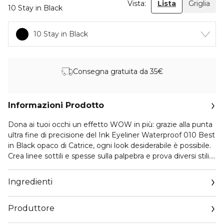
Vista:
Lista
Griglia
10 Stay in Black
10 Stay in Black
Consegna gratuita da 35€
Informazioni Prodotto
Dona ai tuoi occhi un effetto WOW in più: grazie alla punta
ultra fine di precisione del Ink Eyeliner Waterproof 010 Best
in Black opaco di Catrice, ogni look desiderabile è possibile.
Crea linee sottili e spesse sulla palpebra e prova diversi stili.
Con l’eyeliner Ink Eyeliner di Catrice, sarai perfetto sia di
giorno che per una serata con gli amici. Grazie alla sua
Ingredienti
tenuta di 24 ore, basta tracciare un’altra linea: non c’è
bisogno di applicare un nuovo trucco! La formula resiste alle
Produttore
sbavature e non si sfalda.