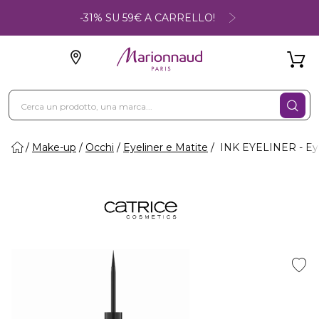
-31% SU 59€ A CARRELLO!
Make-up
Occhi
Eyeliner e Matite
INK EYELINER - Eye