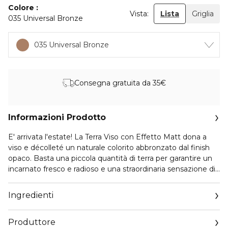
Colore
Vista:
Lista
Griglia
035 Universal Bronze
035 Universal Bronze
Consegna gratuita da 35€
Informazioni Prodotto
E' arrivata l'estate! La Terra Viso con Effetto Matt dona a
viso e décolleté un naturale colorito abbronzato dal finish
opaco. Basta una piccola quantità di terra per garantire un
incarnato fresco e radioso e una straordinaria sensazione di
estate. Disponibile nella versioni per pelli chiare e per pelli
scure.
Ingredienti
Il prodotto potrebbe avere una confezione diversa da
Produttore
quella mostrata nella foto. Ciò non pregiudica le