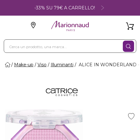
-33% SU 79€ A CARRELLO!
Make-up
Viso
Illuminanti
ALICE IN WONDERLAND - D