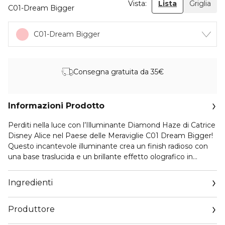
Vista:
Lista
Griglia
C01-Dream Bigger
C01-Dream Bigger
Consegna gratuita da 35€
Informazioni Prodotto
Perditi nella luce con l’Illuminante Diamond Haze di Catrice
Disney Alice nel Paese delle Meraviglie C01 Dream Bigger!
Questo incantevole illuminante crea un finish radioso con
una base traslucida e un brillante effetto olografico in
delicate sfumature di viola. Inoltre, i pigmenti riflettenti
donano profondità e tridimensionalità alla pelle. La texture
Ingredienti
in polvere setosa si sfuma facilmente ed è adatta a tutte le
tonalità di pelle – perfetta per chi vuole splendere oltre
Produttore
l’ordinario.