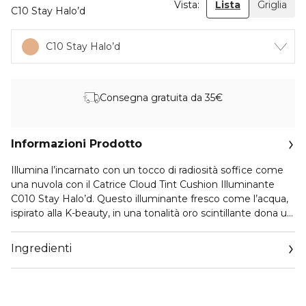
Vista:
Lista
Griglia
C10 Stay Halo’d
C10 Stay Halo’d
Consegna gratuita da 35€
Informazioni Prodotto
Illumina l’incarnato con un tocco di radiosità soffice come
una nuvola con il Catrice Cloud Tint Cushion Illuminante
C010 Stay Halo’d. Questo illuminante fresco come l’acqua,
ispirato alla K-beauty, in una tonalità oro scintillante dona un
bagliore delicato e luminoso con riflessi sottili che
valorizzano ogni incarnato. Grazie alla sua formula
Ingredienti
rinfrescante, la texture leggera e fluida dona una piacevole
sensazione sulle guance, senza provocare sensazione di
tensione o secchezza. Con un effetto naturale e luminoso,
questo illuminante a lunga tenuta si fonde perfettamente