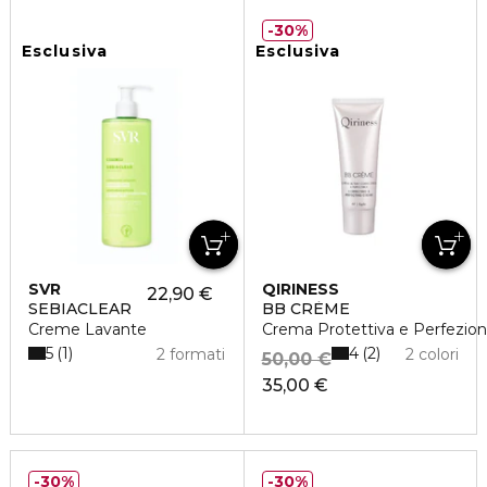
30%
Esclusiva
Esclusiva
SVR
QIRINESS
22,90 €
SEBIACLEAR
BB CRÈME
Creme Lavante
Crema Protettiva e Perfezio
5
4
1
2
2 formati
2 colori
50,00 €
35,00 €
30%
30%