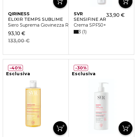
QIRINESS
SVR
33,90 €
ÈLIXIR TEMPS SUBLIME
SENSIFINE AR
Siero Suprema Giovinezza Ristrutturante
Crema SPF50+
3
1
93,10 €
133,00 €
40%
30%
Esclusiva
Esclusiva