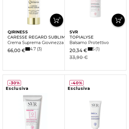
QIRINESS
SVR
CARESSE REGARD SUBLIME
TOPIALYSE
Crema Suprema Giovinezza Occhi & Labbra
Balsamo Protettivo
4.7
5
3
1
66,00 €
20,34 €
33,90 €
30%
40%
Esclusiva
Esclusiva