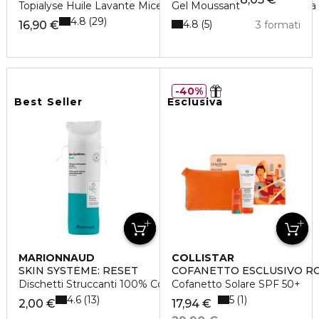
Topialyse Huile Lavante Micellaire-Formato Convenienza Da 
Gel Moussant
4.8
29
4.8
5
16,90 €
3 formati
40%
Best Seller
Esclusiva
MARIONNAUD
COLLISTAR
SKIN SYSTÈME: RESET
COFANETTO ESCLUSIVO R
Dischetti Struccanti 100% Cotone
Cofanetto Solare SPF 50+
4.6
5
13
1
2,00 €
17,94 €