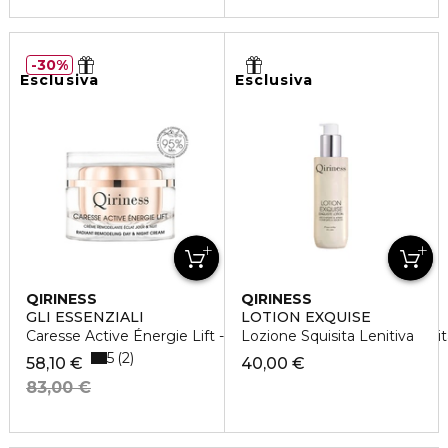
30%
Esclusiva
Esclusiva
QIRINESS
QIRINESS
GLI ESSENZIALI
LOTION EXQUISE
Caresse Active Énergie Lift - Crema Rimodellante Luminosi
Lozione Squisita Lenitiva
5
2
58,10 €
40,00 €
83,00 €