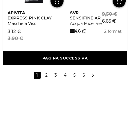
APIVITA
SVR
9,50 €
EXPRESS PINK CLAY
SENSIFINE AR
6,65 €
Maschera Viso
Acqua Micellare
4.8
5
3,12 €
2 formati
3,90 €
PAGINA SUCCESSIVA
1
2
3
4
5
6