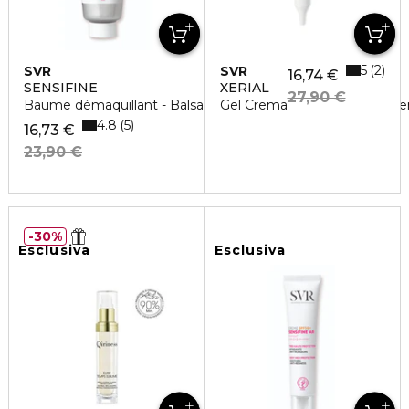
5
2
SVR
SVR
16,74 €
SENSIFINE
XERIAL
27,90 €
Baume démaquillant - Balsamo detergente doppia azione e
Gel Crema
4.8
5
16,73 €
23,90 €
30%
Esclusiva
Esclusiva