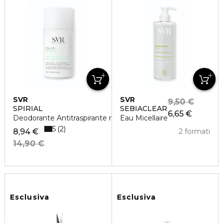
SVR
SVR
9,50 €
SPIRIAL
SEBIACLEAR
6,65 €
Deodorante Antitraspirante roll-on
Eau Micellaire
5
2
8,94 €
2 formati
14,90 €
Esclusiva
Esclusiva