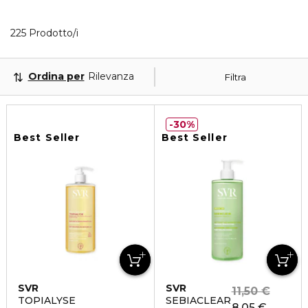
40 Prodotti visualizzati
225 Prodotto/i
Ordina per
Rilevanza
Filtra
30%
Best Seller
Best Seller
SVR
SVR
11,50 €
TOPIALYSE
SEBIACLEAR
8,05 €