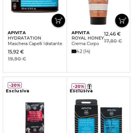
APIVITA
APIVITA
12,46 €
HYDRATATION
ROYAL HONEY
17,80 €
Maschera Capelli Idratante
Crema Corpo
4.2
14
15,92 €
19,90 €
20%
20%
Esclusiva
Esclusiva