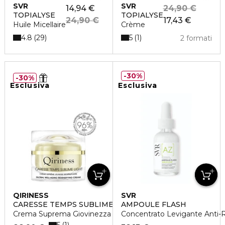
SVR
SVR
14,94 €
24,90 €
TOPIALYSE
TOPIALYSE
24,90 €
17,43 €
Huile Micellaire
Crème
4.8
5
29
1
2 formati
30%
30%
Esclusiva
Esclusiva
QIRINESS
SVR
CARESSE TEMPS SUBLIME LIGHT
AMPOULE FLASH
Crema Suprema Giovinezza Ridensificante Versione Light
Concentrato Levigante Anti-R
5