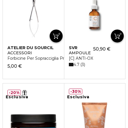
ATELIER DU SOURCIL
SVR
50,90 €
ACCESSORI
AMPOULE
Forbicine Per Sopracciglia Pro
[C] ANTI-OX
4.7
3
5,00 €
30%
20%
Esclusiva
Esclusiva