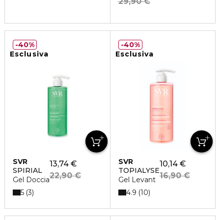
29,90 €
40%
40%
Esclusiva
Esclusiva
SVR
SVR
13,74 €
10,14 €
SPIRIAL
TOPIALYSE
22,90 €
16,90 €
Gel Doccia
Gel Levant
5
4.9
3
10