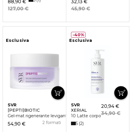
1
88,90 €
32,13 €
127,00 €
45,90 €
40%
Esclusiva
Esclusiva
SVR
SVR
20,94 €
[PEPTI]BIOTIC
XERIAL
34,90 €
Gel-mat rigenerante levigante
10 Latte corpo
2 formati
5
2
54,90 €