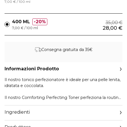
7,00 € / 100 ml
400 ML
20%
35,00 €
28,00 €
7,00 € / 100 ml
Consegna gratuita da 35€
Informazioni Prodotto
Il nostro tonico perfezionatore è ideale per una pelle lenita,
idratata e coccolata.
Il nostro Comforting Perfecting Toner perfeziona la routine
di detersione tonificando la pelle. Arricchito da Acido
Ialuronico idratante e dall'estratto di Rosa Centifolia lenitivo,
Ingredienti
lenisce e rivitalizza la pelle, riducendo la secchezza cutanea
e la sensazione di pelle che tira. La pelle è di nuovo elastica,