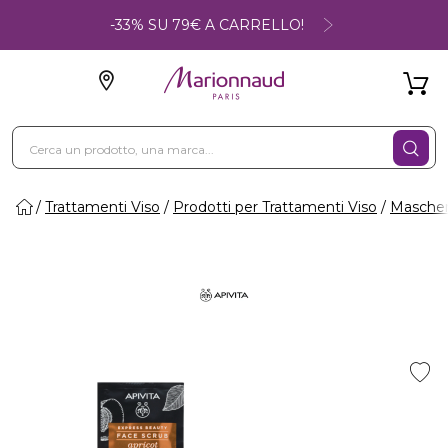
-33% SU 79€ A CARRELLO!
Trattamenti Viso
Prodotti per Trattamenti Viso
Maschere