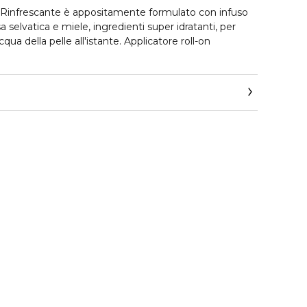
e Rinfrescante è appositamente formulato con infuso
rosa selvatica e miele, ingredienti super idratanti, per
acqua della pelle all'istante. Applicatore roll-on
chezza a lungo termine, rivitalizza il contorno occhi
ele, aloe e acido ialuronico
chiaie e segni di fatica con principi attivi di té verde
er il correttore
un infuso antiossidante di rosa selvatica.