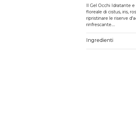
Il Gel Occhi Idratante 
floreale di cistus, iris, 
ripristinare le riserve d'
rinfrescante.
Offre idratazione e fres
con estratto floreale, mi
Ingredienti
Riduce la comparsa di oc
Crea una base perfetta p
L'acqua è sostituita da 