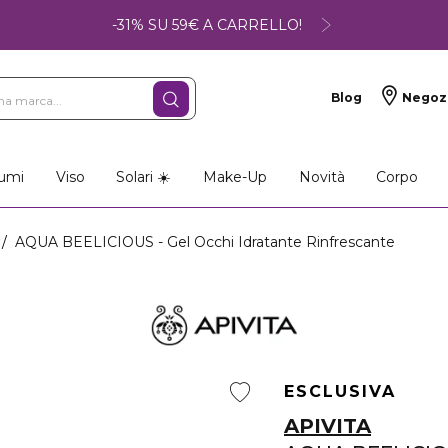
-31% SU 59€ A CARRELLO!
Blog
Negoz
umi
Viso
Solari ☀️
Make-Up
Novità
Corpo
AQUA BEELICIOUS - Gel Occhi Idratante Rinfrescante
ESCLUSIVA
APIVITA