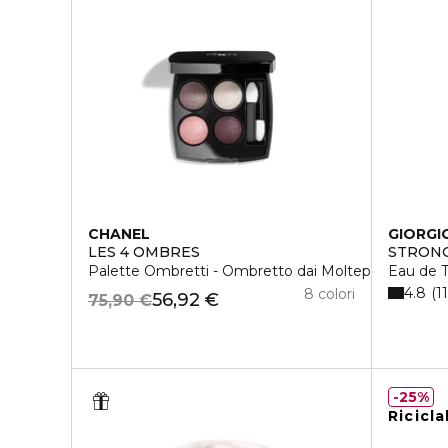
CHANEL
GIORGI
LES 4 OMBRES
STRONG
Palette Ombretti - Ombretto dai Molteplici Effetti
Eau de T
4.8
1
8 colori
56,92 €
75,90 €
25%
Ricicla