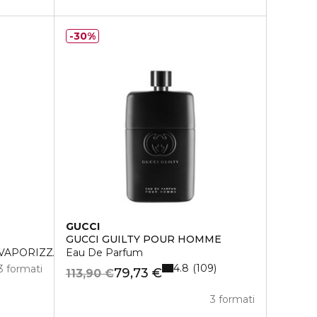
30%
GUCCI
GUCCI GUILTY POUR HOMME
 VAPORIZZATORE
Eau De Parfum
4.8
109
3 formati
79,73 €
113,90 €
3 formati