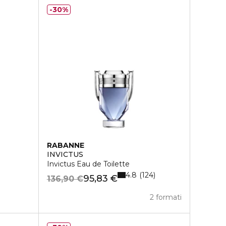
30%
RABANNE
INVICTUS
Invictus Eau de Toilette
4.8
124
95,83 €
136,90 €
2 formati