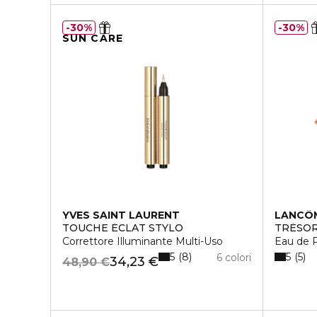
30%
30%
SUN CARE
YVES SAINT LAURENT
LANCÔ
TOUCHE ÉCLAT STYLO
TRÉSO
Correttore Illuminante Multi-Uso
Eau de 
5
5
8
5
6 colori
34,23 €
48,90 €