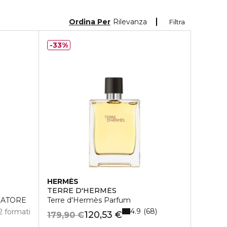
Ordina Per
Rilevanza
Filtra
33%
HERMÈS
TERRE D'HERMÈS
ZATORE
Terre d'Hermès Parfum
4.9
68
2 formati
120,53 €
179,90 €