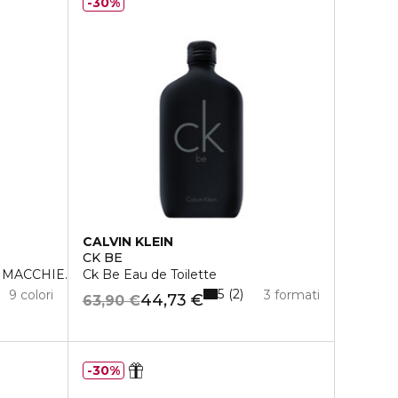
30%
CALVIN KLEIN
CK BE
MACCHIE. SPF15
Ck Be Eau de Toilette
5
2
9 colori
3 formati
44,73 €
63,90 €
30%