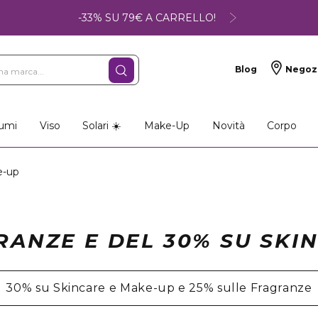
-33% SU 79€ A CARRELLO!
Blog
Negoz
umi
Viso
Solari ☀️
Make-Up
Novità
Corpo
e-up
RANZE E DEL 30% SU SKI
30% su Skincare e Make-up e 25% sulle Fragranze