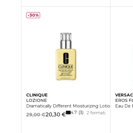
30%
CLINIQUE
VERSA
LOZIONE
EROS F
Dramatically Different Moisturizing Lotion +
Eau De 
4.7
3
2 formati
20,30 €
29,00 €