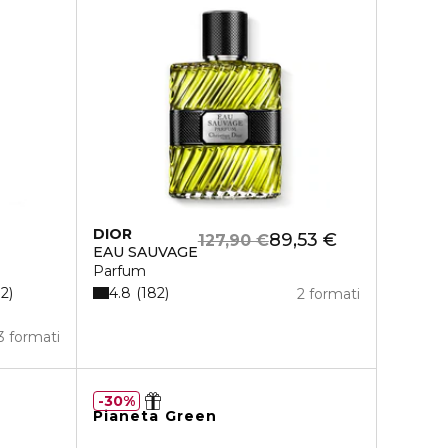
DIOR
89,53 €
127,90 €
EAU SAUVAGE
Parfum
4.8
12
182
2 formati
3 formati
30%
Pianeta Green