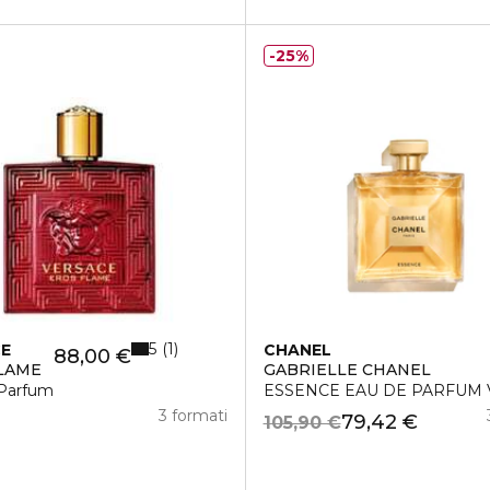
25%
5
1
CE
CHANEL
88,00 €
LAME
GABRIELLE CHANEL
Parfum
ESSENCE EAU DE PARFUM
3 formati
79,42 €
105,90 €