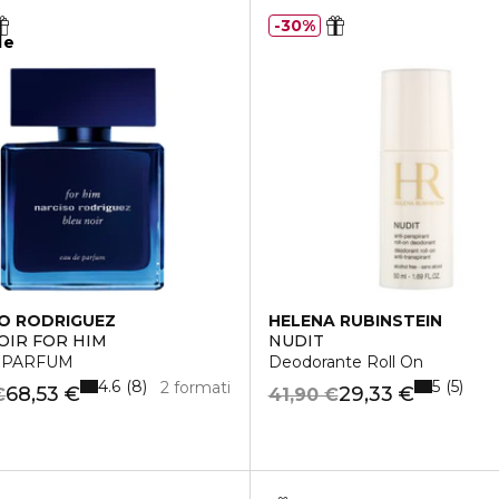
30%
le
O RODRIGUEZ
HELENA RUBINSTEIN
OIR FOR HIM
NUDIT
 PARFUM
Deodorante Roll On
4.6
5
8
5
2 formati
68,53 €
29,33 €
€
41,90 €