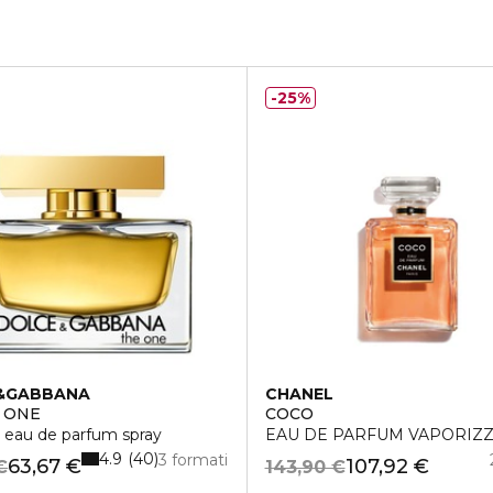
25%
&GABBANA
CHANEL
 ONE
COCO
ASH
 eau de parfum spray
EAU DE PARFUM VAPORIZ
4.9
40
3 formati
63,67 €
107,92 €
€
143,90 €