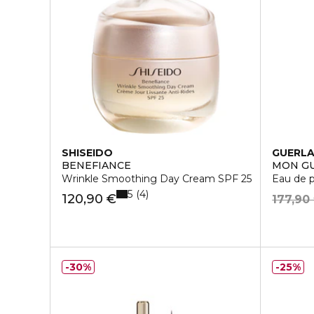
SHISEIDO
GUERLA
BENEFIANCE
MON G
Wrinkle Smoothing Day Cream SPF 25
Eau de 
5
4
120,90 €
177,90
30%
25%