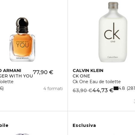
O ARMANI
CALVIN KLEIN
77,90 €
ER WITH YOU
CK ONE
oilette
Ck One Eau de toilette
4.8
16
28
4 formati
44,73 €
63,90 €
bile
Esclusiva