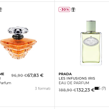
30%
ME
PRADA
67,83 €
96,90 €
R
LES INFUSIONS IRIS
Parfum
EAU DE PARFUM
5
7
3 formati
132,23 €
188,90 €