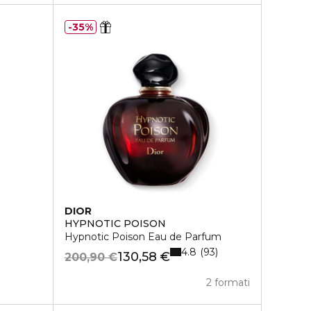
35%
DIOR
HYPNOTIC POISON
Hypnotic Poison Eau de Parfum
4.8
93
130,58 €
200,90 €
2 formati