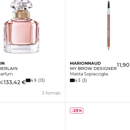
IN
MARIONNAUD
11,90
UERLAIN
MY BROW DESIGNER
parfum
Matita Sopracciglia
4.9
4.3
13
3
133,42 €
 €
3 formati
25%