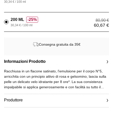
30,34 € / 100 ml
200 ML
25%
80,90 €
60,67 €
30,34 € / 100 ml
Consegna gratuita da 35€
Informazioni Prodotto
Racchiusa in un flacone satinato, l'emulsione per il corpo N°5,
arricchita con un principio attivo di rosa e gelsomino, lascia sulla
pelle un delicato velo idratante per 8 ore*. La sua consistenza
impalpabile si applica generosamente e con facilità su tutto il
corpo grazie al sistema di apertura a capsula Twist and Slide, un
meccanismo esclusivo CHANEL. Per aprire il flacone, basta
Produttore
girare delicatamente il tappo in senso antiorario. Per un ricordo
olfattivo profumato, sensuale e delicato che completa
Email