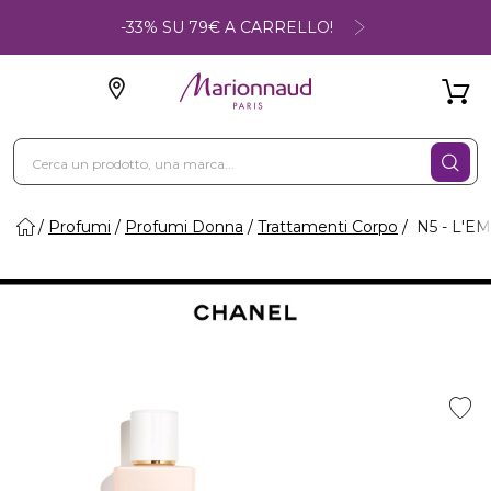
-33% SU 79€ A CARRELLO!
Profumi
Profumi Donna
Trattamenti Corpo
N5 - L'E