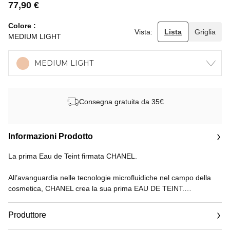
77,90 €
Colore
Vista:
Lista
Griglia
MEDIUM LIGHT
MEDIUM LIGHT
Consegna gratuita da 35€
Informazioni Prodotto
La prima Eau de Teint firmata CHANEL.
All’avanguardia nelle tecnologie microfluidiche nel campo della
cosmetica, CHANEL crea la sua prima EAU DE TEINT.
Idratante e immediatamente rinfrescante, la sua formula ultra-
Produttore
leggera è composta per il 75% d'acqua. Grazie alla tecnologia