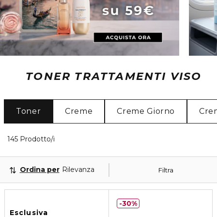
TONER TRATTAMENTI VISO
Toner
Creme
Creme Giorno
Cre
40 Prodotti visualizzati
145 Prodotto/i
Ordina per
Rilevanza
Filtra
30%
Esclusiva