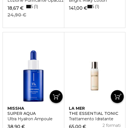
Lozione Purificante Opacizzante
Bright Milky Lotion
5
5
1
1
18,67 €
141,00 €
24,90 €
MISSHA
LA MER
SUPER AQUA
THE ESSENTIAL TONIC
Ultra Hyalron Ampoule
Trattamento Idratante
2 formati
38,90 €
65,00 €