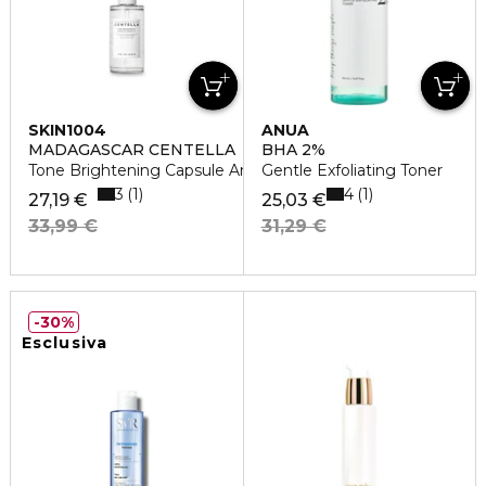
SKIN1004
ANUA
MADAGASCAR CENTELLA
BHA 2%
Tone Brightening Capsule Ampoule
Gentle Exfoliating Toner
3
4
1
1
27,19 €
25,03 €
33,99 €
31,29 €
30%
Esclusiva