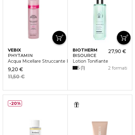
VEBIX
BIOTHERM
27,90 €
PHYTAMIN
BISOURCE
Acqua Micellare Struccante Lenitiva
Lotion Tonifiante
5
1
2 formati
9,20 €
11,50 €
20%