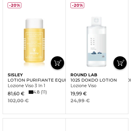
20%
20%
SISLEY
ROUND LAB
LOTION PURIFIANTE ÉQUILIBRANTE AUX RÉSINES TRO
1025 DOKDO LOTION
Lozione Viso 3 In 1
Lozione Viso
4.8
11
81,60 €
19,99 €
102,00 €
24,99 €