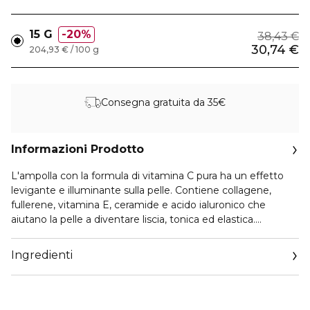
15 G
20%
38,43 €
30,74 €
204,93 € / 100 g
Consegna gratuita da 35€
Informazioni Prodotto
L'ampolla con la formula di vitamina C pura ha un effetto
levigante e illuminante sulla pelle. Contiene collagene,
fullerene, vitamina E, ceramide e acido ialuronico che
aiutano la pelle a diventare liscia, tonica ed elastica.
Contiene un totale del 10% di vitamina C. Buona soluzione
per combattere l'iperpigmentazione. COME USARE: 1.
Ingredienti
Esegui un’erogazione e agita bene per mescolare la
polvere di vitamina C e le formule liquide.2. Esegui una o
due erogazioni e applica su tutto il viso. Riapplica sulle aree
di interesse.