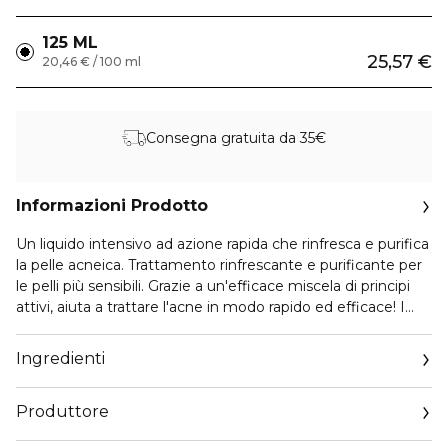
125 ML
25,57 €
20,46 € / 100 ml
Consegna gratuita da 35€
Informazioni Prodotto
Un liquido intensivo ad azione rapida che rinfresca e purifica
la pelle acneica. Trattamento rinfrescante e purificante per
le pelli più sensibili. Grazie a un'efficace miscela di principi
attivi, aiuta a trattare l'acne in modo rapido ed efficace! I
BHA (0,9%) e gli AHA (1,5%) contribuiscono a ridurre
l'eccesso di pelle morta, mentre lo Zinco PCA ha un'ottima
Ingredienti
capacità di assorbimento del sebo e un forte effetto
lenitivo è ottenuto grazie a CentellAC-RX. Idratazione
Produttore
dell'estratto di propoli (60%) in modo che la pelle non si
secchi o si irriti dopo l'acne intensa. COME USARE: 1.