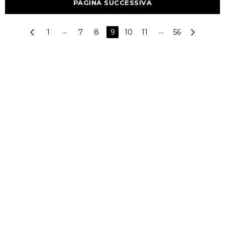
PAGINA SUCCESSIVA
1
···
7
8
9
10
11
···
56