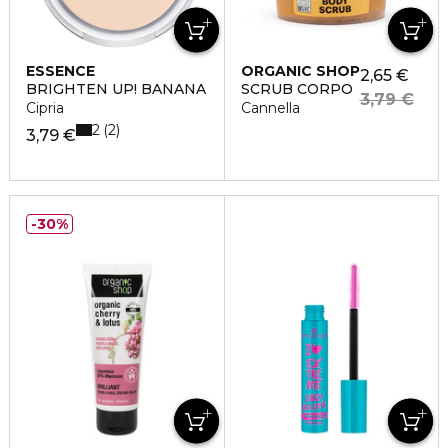
ESSENCE
ORGANIC SHOP
2,65 €
BRIGHTEN UP! BANANA
SCRUB CORPO
3,79 €
Cipria
Cannella
2
2
3,79 €
30%