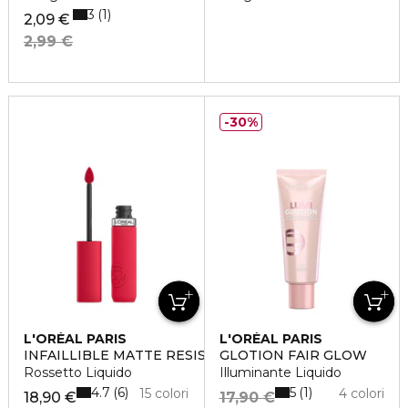
3
1
2,09 €
2,99 €
30%
L'ORÉAL PARIS
L'ORÉAL PARIS
INFAILLIBLE MATTE RESISTANCE
GLOTION FAIR GLOW
Rossetto Liquido
Illuminante Liquido
4.7
5
6
1
15 colori
4 colori
18,90 €
17,90 €