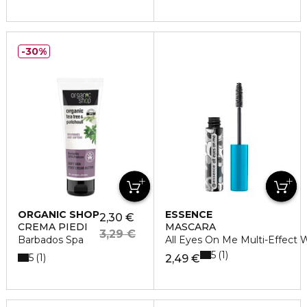
30%
ORGANIC SHOP
ESSENCE
2,30 €
CREMA PIEDI
MASCARA
3,29 €
Barbados Spa
All Eyes On Me Multi-Effect 
5
1
5
1
2,49 €