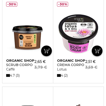
30%
30%
ORGANIC SHOP
ORGANIC SHOP
2,65 €
2,51 €
SCRUB CORPO
CREMA CORPO
3,79 €
3,59 €
Caffè
Lotus
4.7
4
3
2