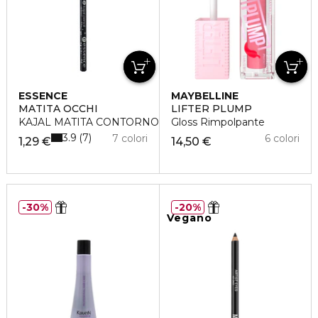
ESSENCE
MAYBELLINE
MATITA OCCHI
LIFTER PLUMP
KAJAL MATITA CONTORNO OCCHI
Gloss Rimpolpante
3.9
7
7 colori
6 colori
1,29 €
14,50 €
30%
20%
Vegano