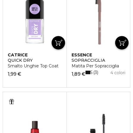
CATRICE
ESSENCE
QUICK DRY
SOPRACCIGLIA
Smalto Unghie Top Coat
Matita Per Sopracciglia
5
3
4 colori
1,99 €
1,89 €