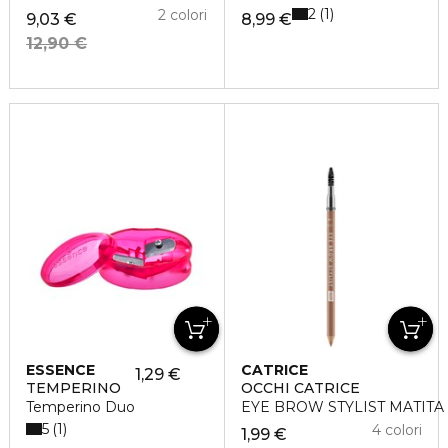
2
1
2 colori
9,03 €
8,99 €
12,90 €
ESSENCE
CATRICE
1,29 €
TEMPERINO
OCCHI CATRICE
Temperino Duo
EYE BROW STYLIST MATITA
5
1
4 colori
1,99 €