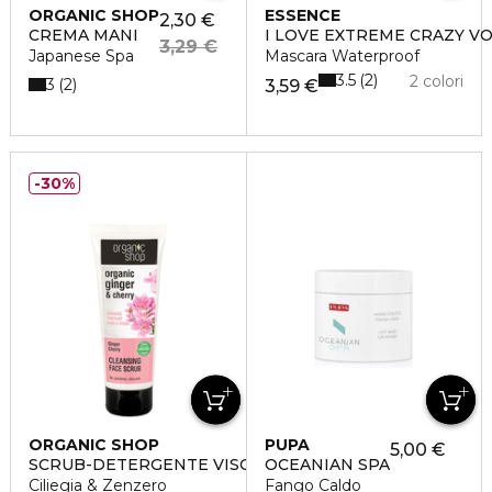
ORGANIC SHOP
ESSENCE
2,30 €
CREMA MANI
I LOVE EXTREME CRAZY V
3,29 €
Japanese Spa
Mascara Waterproof
3.5
2
2 colori
3
2
3,59 €
30%
ORGANIC SHOP
PUPA
5,00 €
SCRUB-DETERGENTE VISO
OCEANIAN SPA
Ciliegia & Zenzero
Fango Caldo