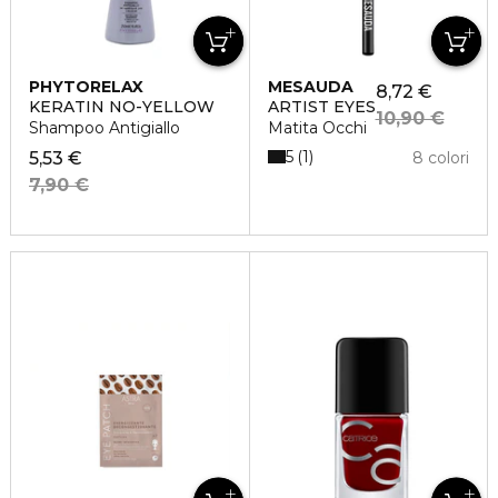
PHYTORELAX
MESAUDA
8,72 €
KERATIN NO-YELLOW
ARTIST EYES
10,90 €
Shampoo Antigiallo
Matita Occhi
5
1
5,53 €
8 colori
7,90 €