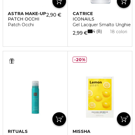
ASTRA MAKE-UP
CATRICE
2,90 €
PATCH OCCHI
ICONAILS
Patch Occhi
Gel Lacquer Smalto Unghie
4
8
18 colori
2,99 €
20%
RITUALS
MISSHA