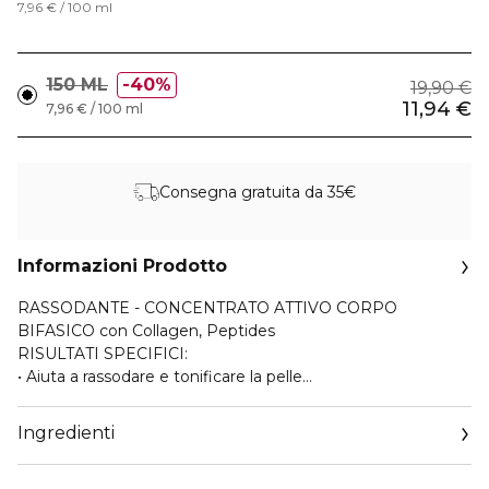
7,96 € / 100 ml
150 ML
40%
19,90 €
11,94 €
7,96 € / 100 ml
Consegna gratuita da 35€
Informazioni Prodotto
RASSODANTE - CONCENTRATO ATTIVO CORPO
BIFASICO con Collagen, Peptides
RISULTATI SPECIFICI:
• Aiuta a rassodare e tonificare la pelle
• Restituisce alla pelle luminosità ed elasticità
• Favorisce la compattezza cutanea
Ingredienti
Vita sedentaria, poca attività fisica e dieta sregolata
possono influire negativamente sulla forma fisica. I