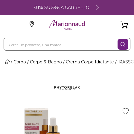
-31% SU 59€ A CARRELLO!
Corpo
Corpo & Bagno
Crema Corpo Idratante
RASSOD