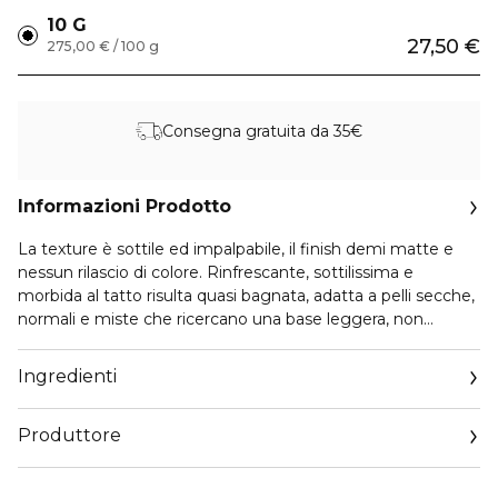
10 G
27,50 €
275,00 € / 100 g
Consegna gratuita da 35€
Informazioni Prodotto
La texture è sottile ed impalpabile, il finish demi matte e
nessun rilascio di colore. Rinfrescante, sottilissima e
morbida al tatto risulta quasi bagnata, adatta a pelli secche,
normali e miste che ricercano una base leggera, non
polverosa, ma ben fissata. Fissa il make-up ed opacizza
l’incarnato senza segnare.
Ingredienti
Contiene:
Un hybrid complex:
Produttore
Olio di ginseng rosso fermentato: idratante ed
elasticizzante
Email
Estratto di fermento di Portulaca OleraceaVitamina C: