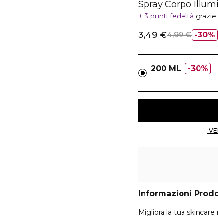
Spray Corpo Illum
3 punti fedeltà
grazie
3,49 €
4,99 €
30%
200 ML
30%
Informazioni Prod
Migliora la tua skinca