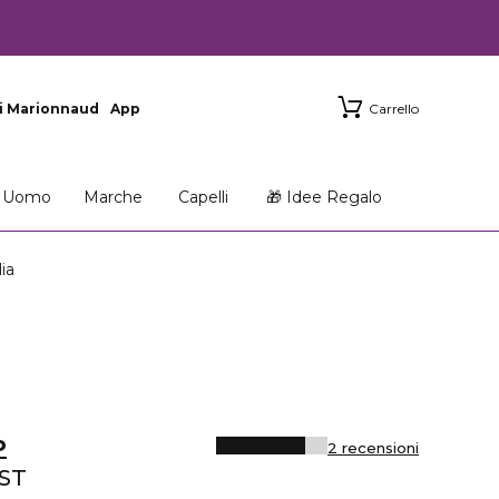
i Marionnaud
App
Carrello
Uomo
Marche
Capelli
🎁 Idee Regalo
ia
P
2 recensioni
ST