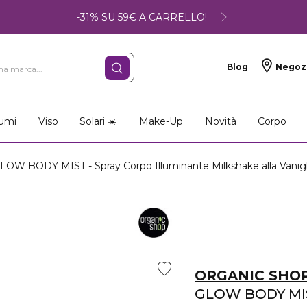
-31% SU 59€ A CARRELLO!
Blog
Negoz
umi
Viso
Solari ☀️
Make-Up
Novità
Corpo
OW BODY MIST - Spray Corpo Illuminante Milkshake alla Vanigl
ORGANIC SHO
GLOW BODY MI