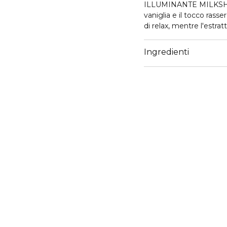
ILLUMINANTE MILKSHAKE
vaniglia e il tocco rass
di relax, mentre l'estra
un'esperienza davvero 
Ingredienti