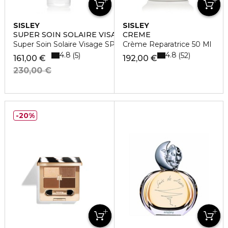
SISLEY
SISLEY
SUPER SOIN SOLAIRE VISAGE SPF 30
CREME
Super Soin Solaire Visage SPF 30
Crème Reparatrice 50 Ml
4.8
4.8
5
52
161,00 €
192,00 €
230,00 €
20%