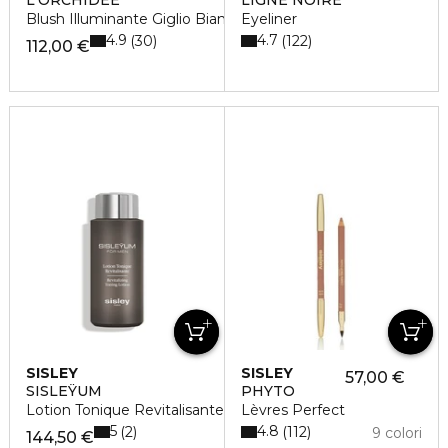
Blush Illuminante Giglio Bianco
Eyeliner
4.9
4.7
30
122
112,00 €
SISLEY
SISLEY
57,00 €
SISLEŸUM
PHYTO
Lotion Tonique Revitalisante
Lèvres Perfect
5
4.8
2
112
9 colori
144,50 €