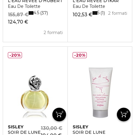
L'EAU RÊVÉE D'HUBERT
L'EAU RÊVÉE D'IKAR
Eau De Toilette
Eau De Toilette
4.5
5
37
1
2 formati
155,87 €
102,53 €
124,70 €
2 formati
20%
20%
SISLEY
SISLEY
130,00 €
SOIR DE LUNE
SOIR DE LUNE