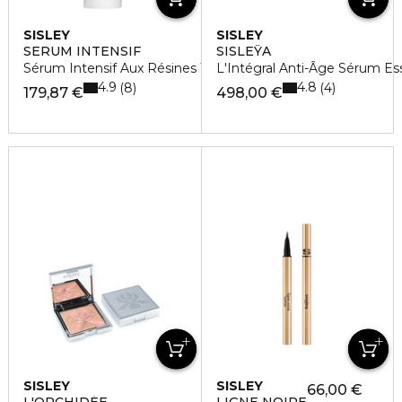
SISLEY
SISLEY
SERUM INTENSIF
SISLEŸA
Sérum Intensif Aux Résines Tropicales
L'Intégral Anti-Âge Sérum Es
4.9
4.8
8
4
179,87 €
498,00 €
SISLEY
SISLEY
66,00 €
L'ORCHIDÉE
LIGNE NOIRE