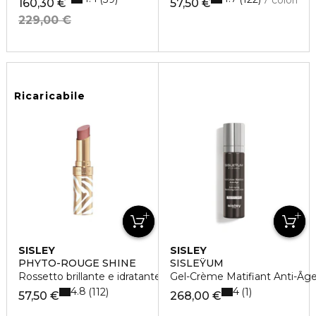
160,30 €
57,50 €
229,00 €
Ricaricabile
SISLEY
SISLEY
PHYTO-ROUGE SHINE
SISLEŸUM
Rossetto brillante e idratante
Gel-Crème Matifiant Anti-Âg
4.8
4
112
1
57,50 €
268,00 €