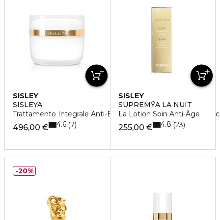
SISLEY
SISLEY
SISLEYA
SUPREMŸA LA NUIT
Trattamento Integrale Anti-Età Per Pelle Secca O Molto Se
La Lotion Soin Anti-Âge
4.6
4.8
7
23
496,00 €
255,00 €
20%