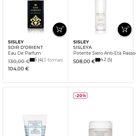
SISLEY
SISLEY
SOIR D'ORIENT
SISLEŸA
Eau De Parfum
Potente Siero Anti-Età Rass
5
4.2
4
5
3 formati
130,00 €
508,00 €
104,00 €
20%