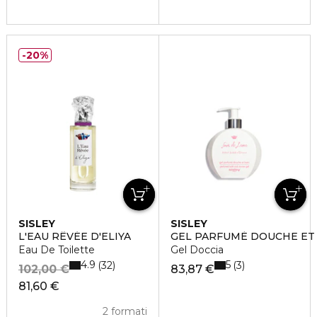
20%
SISLEY
SISLEY
L'EAU RÊVÉE D'ELIYA
GEL PARFUMÈ DOUCHE ET 
Eau De Toilette
Gel Doccia
4.9
5
32
3
102,00 €
83,87 €
81,60 €
2 formati