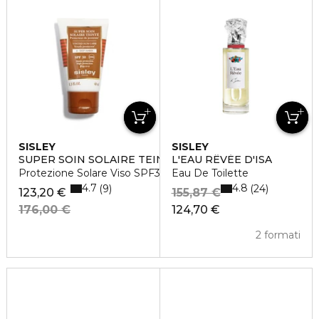
SISLEY
SISLEY
SUPER SOIN SOLAIRE TEINTÉ
L'EAU RÊVÉE D'ISA
Protezione Solare Viso SPF30
Eau De Toilette
4.7
4.8
9
24
123,20 €
155,87 €
176,00 €
124,70 €
2 formati