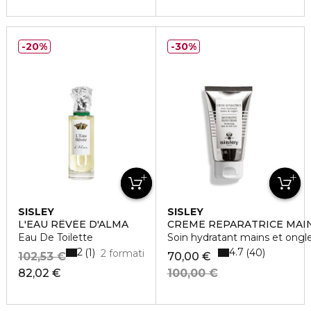
20%
30%
SISLEY
SISLEY
L'EAU RÊVÉE D'ALMA
CREME REPARATRICE MAI
Eau De Toilette
Soin hydratant mains et ongl
2
4.7
1
40
2 formati
102,53 €
70,00 €
82,02 €
100,00 €