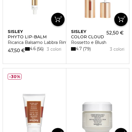
SISLEY
SISLEY
52,50 €
PHYTO LIP-BALM
COLOR CLOUD
Ricarica Balsamo Labbra Rimpolpante
Rossetto e Blush
4.6
4.7
56
79
3 colori
3 colori
47,50 €
30%