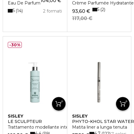
104,00 €
Eau De Parfum
Crème Parfumée Hydratante
5
2
5
14
2 formati
93,60 €
117,00 €
30%
SISLEY
SISLEY
LE SCULPTEUR
PHYTO-KHOL STAR WATE
Trattamento modellante intensivo
Matita liner a lunga tenuta
4.4
4.7
39
122
7 colori