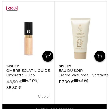
20%
SISLEY
SISLEY
OMBRE ÉCLAT LIQUIDE
EAU DU SOIR
Ombretto Fluido
Crème Parfumée Hydratante
4.7
4.8
79
6
48,50 €
117,00 €
38,80 €
8 colori