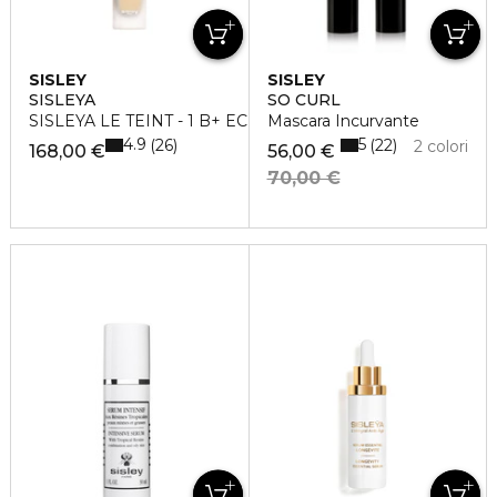
SISLEY
SISLEY
SISLEYA
SO CURL
SISLEYA LE TEINT - 1 B+ ECRU
Mascara Incurvante
4.9
5
26
22
2 colori
168,00 €
56,00 €
70,00 €