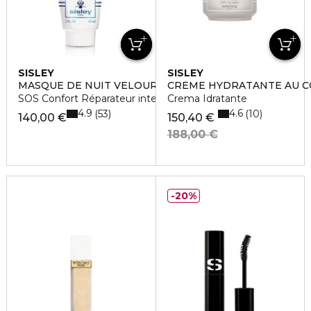
SISLEY
SISLEY
MASQUE DE NUIT VELOURS AUX FLEURS DE SAFRAN
CRÈME HYDRATANTE AU 
SOS Confort Réparateur intense
Crema Idratante
4.9
4.6
53
10
140,00 €
150,40 €
188,00 €
20%