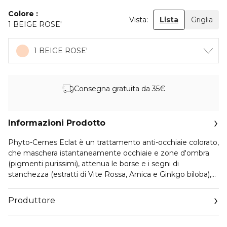
Colore
Vista:
Lista
Griglia
1 BEIGE ROSE'
1 BEIGE ROSE'
Consegna gratuita da 35€
Informazioni Prodotto
Phyto-Cernes Eclat è un trattamento anti-occhiaie colorato,
che maschera istantaneamente occhiaie e zone d'ombra
(pigmenti purissimi), attenua le borse e i segni di
stanchezza (estratti di Vite Rossa, Arnica e Ginkgo biloba),
leviga visibilmente le rughe e i piccoli segni e rende più
bello il contorno occhi. Il suo puntale metallizzato procura
Produttore
un effetto freddo e decongestionante e permette
un'applicazione precisa. Giorno dopo giorno, Phyto-Cernes
Email