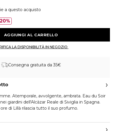
ie a questo acquisto
20%
 AGGIUNGI AL CARRELLO 
 VERIFICA LA DISPONIBILITÀ IN NEGOZIO 
Consegna gratuita da 35€
otto
mme. Atemporale, avvolgente, ambrata. Eau du Soir
i giardini dell'Alcàzar Reale di Siviglia in Spagna.
ore di Lillà rilascia tutto il suo profumo.
ta, ricca di contrasti, che abbina la freschezza di un
sensualità di un cuore fiorito, esaltati da un elegante