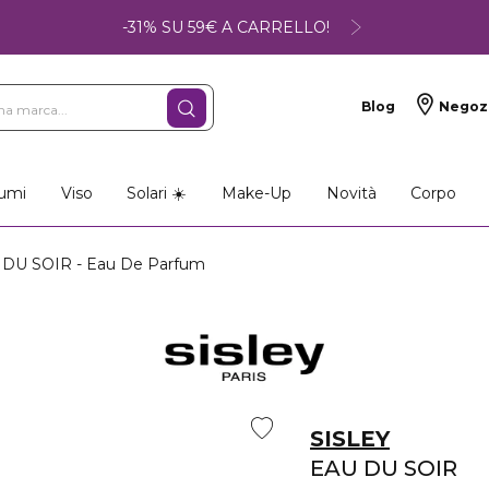
-31% SU 59€ A CARRELLO!
Blog
Negoz
umi
Viso
Solari ☀️
Make-Up
Novità
Corpo
DU SOIR - Eau De Parfum
SISLEY
EAU DU SOIR