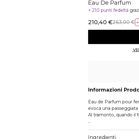
Eau De Parfum
210 punti fedeltà
graz
210,40 €
263,00 €
Informazioni Prod
Eau de Parfum pour fe
evoca una passeggiata ne
Al tramonto, quando il fi
Un eau de parfum raffina
esordio esperidato alla 
Ingredienti