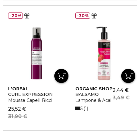
20%
30%
L'OREAL
ORGANIC SHOP
2,44 €
PROFESSIONNEL
CURL EXPRESSION
BALSAMO
3,49 €
Mousse Capelli Ricci
Lampone & Acai
5
1
25,52 €
31,90 €