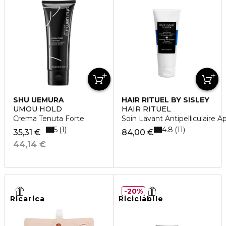
SHU UEMURA
HAIR RITUEL BY SISLEY
UMOU HOLD
HAIR RITUEL
Crema Tenuta Forte
Soin Lavant Antipelliculaire A
5
4.8
1
11
35,31 €
84,00 €
44,14 €
20%
Ricarica
Riciclabile