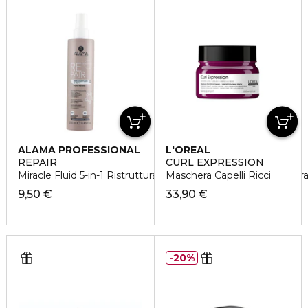
ALAMA PROFESSIONAL
L'OREAL
PROFESSIONNEL
REPAIR
CURL EXPRESSION
Miracle Fluid 5-in-1 Ristrutturante Capelli Danneggiati e Sfibra
Maschera Capelli Ricci
9,50 €
33,90 €
20%