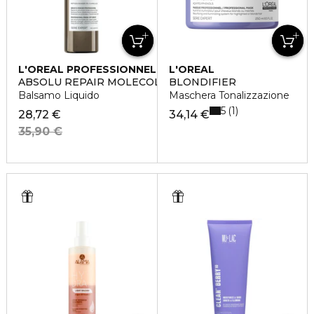
L'OREAL PROFESSIONNEL
L'OREAL
PROFESSIONNEL
ABSOLU REPAIR MOLECOLAR
BLONDIFIER
Balsamo Liquido
Maschera Tonalizzazione
5
1
28,72 €
34,14 €
35,90 €