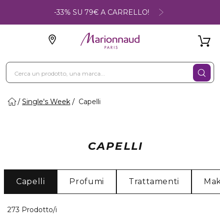
-33% SU 79€ A CARRELLO!
Single's Week
Capelli
CAPELLI
Capelli
Profumi
Trattamenti
Ma
40 Prodotti visualizzati
273 Prodotto/i