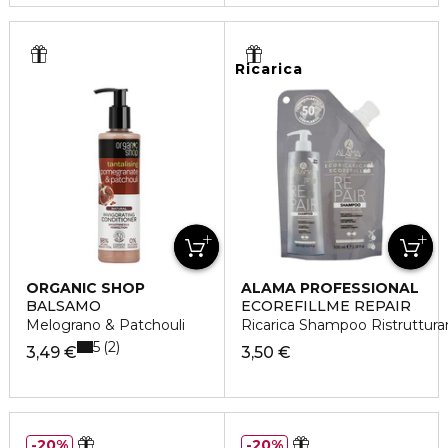
Ricarica
ORGANIC SHOP
ALAMA PROFESSIONAL
BALSAMO
ECOREFILLME REPAIR
Melograno & Patchouli
Ricarica Shampoo Ristrutturan
5
2
3,49 €
3,50 €
20%
20%