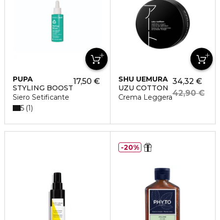
PUPA
SHU UEMURA
17,50 €
34,32 €
STYLING BOOST
UZU COTTON
42,90 €
Siero Setificante
Crema Leggera
5
1
20%