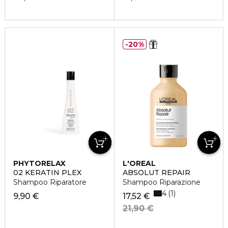
20%
PHYTORELAX
L'OREAL
PROFESSIONNEL
02 KERATIN PLEX
ABSOLUT REPAIR
Shampoo Riparatore
Shampoo Riparazione
4
1
9,90 €
17,52 €
21,90 €