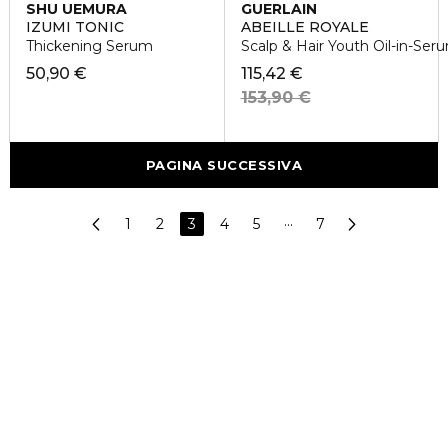
SHU UEMURA
GUERLAIN
IZUMI TONIC
ABEILLE ROYALE
Thickening Serum
Scalp & Hair Youth Oil-in-Ser
50,90 €
115,42 €
153,90 €
PAGINA SUCCESSIVA
1
2
3
4
5
···
7