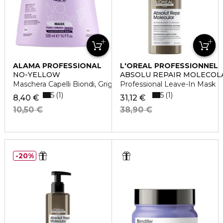
ALAMA PROFESSIONAL
L'OREAL PROFESSIONNEL
NO-YELLOW
ABSOLU REPAIR MOLECOL
Maschera Capelli Biondi, Grigi o Decolorati
Professional Leave-In Mask
5
5
1
1
8,40 €
31,12 €
10,50 €
38,90 €
20%