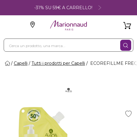
-31% SU 59€ A CARRELLO!
Capelli
Tutti i prodotti per Capelli
ECOREFILLME FREQUENT