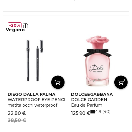
20%
Vegano
DIEGO DALLA PALMA
DOLCE&GABBANA
WATERPROOF EYE PENCIL
DOLCE GARDEN
matita occhi waterproof
Eau de Parfum
4.9
40
22,80 €
125,90 €
28,50 €