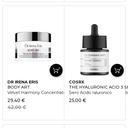
DR IRENA ERIS
COSRX
BODY ART.
THE HYALURONIC ACID 3 
Velvet Harmony Concentrated Smoothening and Firming 
Siero Acido Ialuronico
29,40 €
25,00 €
42,00 €