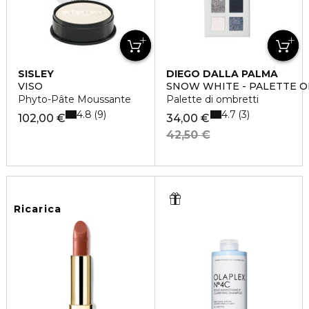
SISLEY
DIEGO DALLA PALMA
VISO
SNOW WHITE - PALETTE 
Phyto-Pâte Moussante
Palette di ombretti
4.8
4.7
9
3
102,00 €
34,00 €
42,50 €
Ricarica