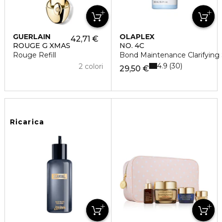
GUERLAIN
OLAPLEX
42,71 €
ROUGE G XMAS
NO. 4C
Rouge Refill
Bond Maintenance Clarifyin
4.9
30
2 colori
29,50 €
Ricarica