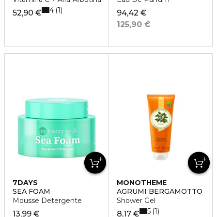
4
1
52,90 €
94,42 €
125,90 €
7DAYS
MONOTHEME
SEA FOAM
AGRUMI BERGAMOTTO
Mousse Detergente
Shower Gel
5
1
13,99 €
8,17 €