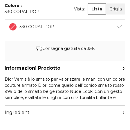
Colore
Vista:
Lista
Griglia
330 CORAL POP
330 CORAL POP
Consegna gratuita da 35€
Informazioni Prodotto
Dior Vernis è lo smalto per valorizzare le mani con un colore
couture firmato Dior, come quello dell’iconico smalto rosso
999 o dello smalto beige rosato Nude Look. Con un gesto
semplice, esaltate le unghie con una tonalità brillante e
dalla tenuta effetto gel, sinonimo di un risultato omogeneo.
Ingredienti
Declinato in una palette cromatica ispirata alle collezioni
della Maison, Dior Vernis è infuso di estratti di peonia e
pistacchio.