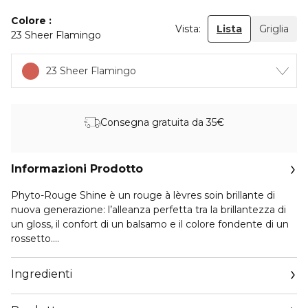
Colore
Vista:
Lista
Griglia
23 Sheer Flamingo
23 Sheer Flamingo
Consegna gratuita da 35€
Informazioni Prodotto
Phyto-Rouge Shine è un rouge à lèvres soin brillante di
nuova generazione: l’alleanza perfetta tra la brillantezza di
un gloss, il confort di un balsamo e il colore fondente di un
rossetto.
Grazie al complesso Hydrobooster, composto da
Ingredienti
microsfere di Glucomannano di Konjac e Acido Ialuronico, le
labbra sono immediatamente rimpolpate e levigate.