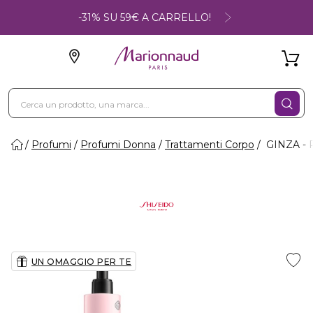
-31% SU 59€ A CARRELLO!
Profumi
Profumi Donna
Trattamenti Corpo
GINZA - P
UN OMAGGIO PER TE