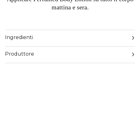
mattina e sera.
Ingredienti
Produttore
Email
https://corp.shiseido.com/en/scp/inquiry/mail/form.php